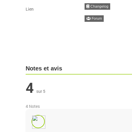
Changelog
Lien
Forum
Notes et avis
4
sur 5
4 Notes